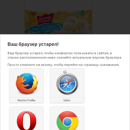
Ваш браузер устарел!
Ваш браузер устарел, чтобы комфортно пользоваться сайтом, в
ЗАКАЗАТЬ
списке расположенном ниже скачайте актуальную версию браузера.
Просто кликните на иконку, чтобы перейти на страницу скачивания:
О ТОВАРЕ:
Пломбир Золотой Стандарт в
большой упаковке 495 грамм.
Mozilla Firefox
Safari
Мягкий насыщенный вкус сливок,
плотная консистенция, умеренная
сладость.
Основные ингредиенты Золотого
стандарта - молоко, сливочное