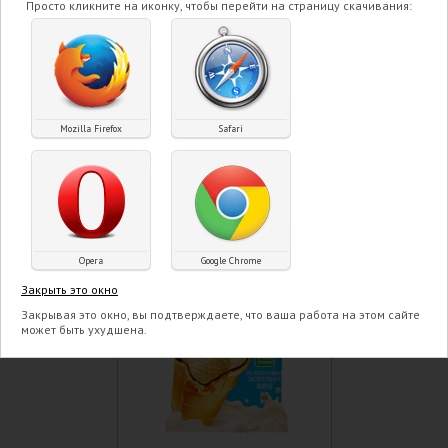
Просто кликните на иконку, чтобы перейти на страницу скачивания:
стаканчике Клубника 85
гр
ПОДРОБНЕЕ
Mozilla Firefox
Safari
Opera
Google Chrome
Закрыть это окно
Закрывая это окно, вы подтверждаете, что ваша работа на этом сайте
может быть ухудшена.