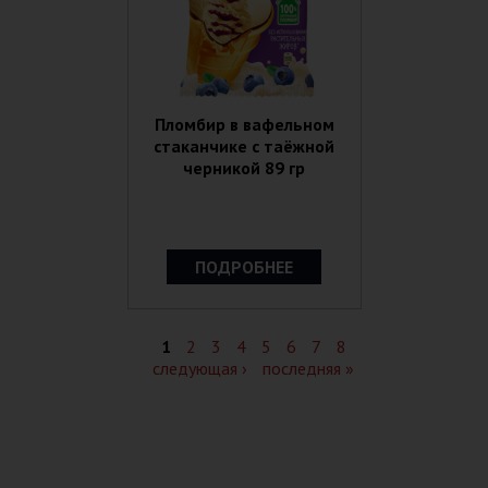
Пломбир в вафельном
стаканчике с таёжной
черникой 89 гр
ПОДРОБНЕЕ
Страницы
1
2
3
4
5
6
7
8
следующая ›
последняя »