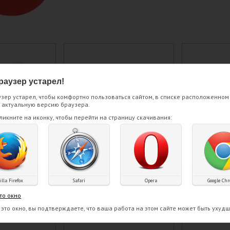
раузер устарел!
зер устарел, чтобы комфортно пользоваться сайтом, в списке расположенном
 актуальную версию браузера.
ликните на иконку, чтобы перейти на страницу скачивания:
lla Firefox
Safari
Opera
Google Ch
 контейнере
Пломбир в контейнере
В большо
3575 гр.
"Халва" 468 гр
Лимон,Ла
то окно
это окно, вы подтверждаете, что ваша работа на этом сайте может быть ухудш