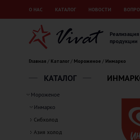
Перейти к основному содержанию
О НАС
КАТАЛОГ
НОВОСТИ
ВОПРО
Реализация
продукции
Вы здесь
Главная
/
Каталог
/
Мороженое
/
Инмарко
КАТАЛОГ
ИНМАРК
мороженое
инмарко
сибхолод
азия холод