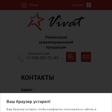
Перейти к основному содержанию
Меню
Каталог
Реализация
свежемороженной
продукции
Позвоните нам
+7-700-307-31-85
КОНТАКТЫ
Адрес :
РК, Карагандинская область, г.Темиртау,
Ваш браузер устарел!
6 микрорайон, дом 71.
Ваш браузер устарел, чтобы комфортно пользоваться сайтом, в