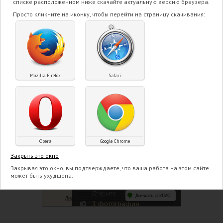
списке расположенном ниже скачайте актуальную версию браузера.
Контактные телефоны:
Просто кликните на иконку, чтобы перейти на страницу скачивания:
+7(7213) 93-04-72
;
+7-700-307-31-85
(WhatsApp)
E-mail:
Mozilla Firefox
Safari
mserikov@mail.ru
;
vivat_ip@mail.ru
Opera
Google Chrome
Закрыть это окно
Закрывая это окно, вы подтверждаете, что ваша работа на этом сайте
может быть ухудшена.