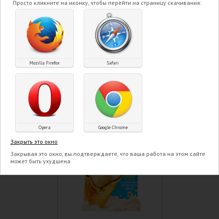
Просто кликните на иконку, чтобы перейти на страницу скачивания:
стаканчике Клубника 85
гр
ПОДРОБНЕЕ
Mozilla Firefox
Safari
Opera
Google Chrome
Закрыть это окно
Закрывая это окно, вы подтверждаете, что ваша работа на этом сайте
может быть ухудшена.