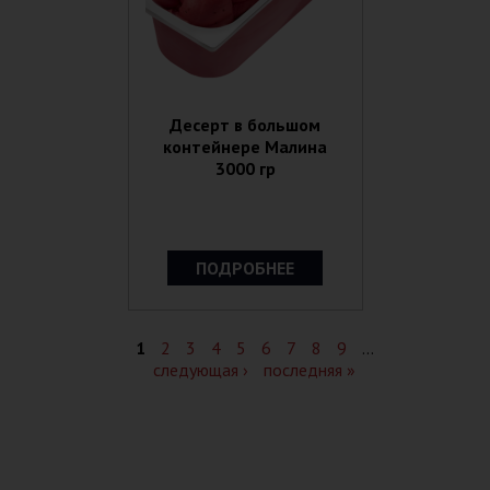
Десерт в большом
контейнере Малина
3000 гр
ПОДРОБНЕЕ
Страницы
1
2
3
4
5
6
7
8
9
…
следующая ›
последняя »