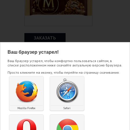
ЗАКАЗАТЬ
Ваш браузер устарел!
О ТОВАРЕ:
Ваш браузер устарел, чтобы комфортно пользоваться сайтом, в
списке расположенном ниже скачайте актуальную версию браузера.
Мороженое эскимо сливочное с
Просто кликните на иконку, чтобы перейти на страницу скачивания:
ароматом грецкого ореха с
шоколадным наполнителем в
молочном шоколаде с орехом
кешью и кукурузными хлопьями
Магнат Брюнетка.
Mozilla Firefox
Safari
Состав: