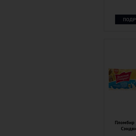
ПОДР
Пломбир 
Сэндви