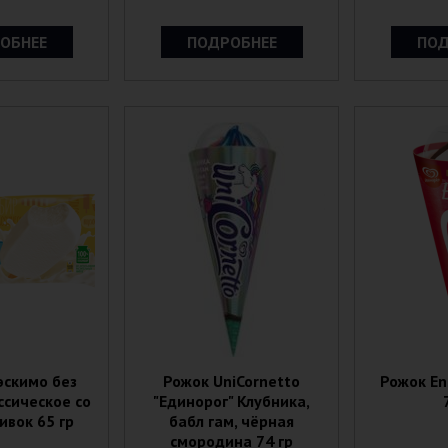
ОБНЕЕ
ПОДРОБНЕЕ
ПОД
эскимо без
Рожок UniCornetto
Рожок E
ссическое со
"Единорог" Клубника,
ивок 65 гр
бабл гам, чёрная
смородина 74 гр