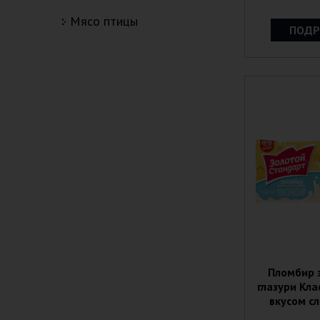
мясо птицы
ПОДР
Пломбир 
глазури Кла
вкусом сл