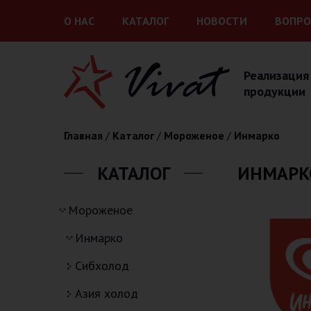
Перейти к основному содержанию
О НАС
КАТАЛОГ
НОВОСТИ
ВОПРО
Реализация
продукции
Вы здесь
Главная
/
Каталог
/
Мороженое
/
Инмарко
КАТАЛОГ
ИНМАРК
мороженое
инмарко
сибхолод
азия холод