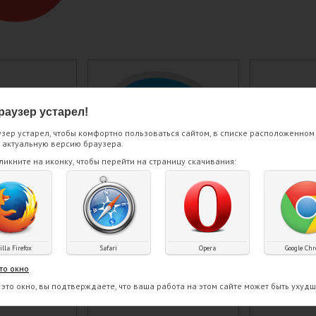
раузер устарел!
зер устарел, чтобы комфортно пользоваться сайтом, в списке расположенном
 актуальную версию браузера.
ликните на иконку, чтобы перейти на страницу скачивания:
lla Firefox
Safari
Opera
Google Ch
 весовое
Стакан Фишка Сгущенка
Пломби
ый 495 гр
60 гр
Сэндви
то окно
клюквой и
это окно, вы подтверждаете, что ваша работа на этом сайте может быть ухудш