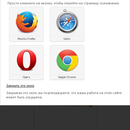
Просто кликните на иконку, чтобы перейти на страницу скачивания:
вафельном рожке
Классический со вкусом
сливок 100 гр
ПОДРОБНЕЕ
Mozilla Firefox
Safari
Opera
Google Chrome
Закрыть это окно
Закрывая это окно, вы подтверждаете, что ваша работа на этом сайте
может быть ухудшена.