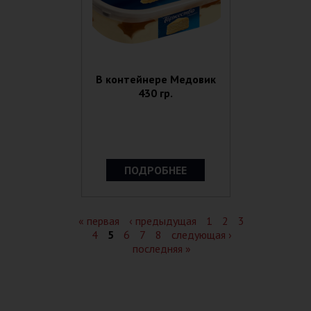
В контейнере Медовик
430 гр.
ПОДРОБНЕЕ
Страницы
« первая
‹ предыдущая
1
2
3
4
5
6
7
8
следующая ›
последняя »