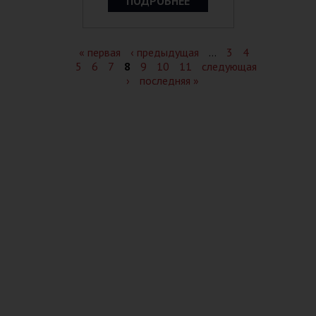
ПОДРОБНЕЕ
Страницы
« первая
‹ предыдущая
…
3
4
5
6
7
8
9
10
11
следующая
›
последняя »